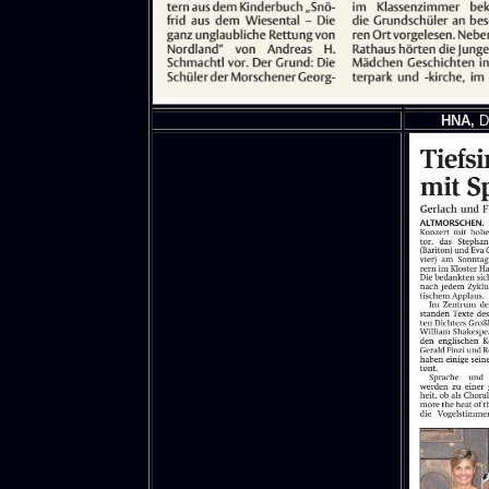
HNA,
Di